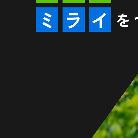
ミ
ラ
イ
を
サカモト精機は芝生の維持を
エアレーションタインのパイ