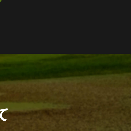
more
S
5年12月
２０２６年 年間カレンダー
5年11月
『２０２５ジャパンターフショー』ご来場のお礼
て