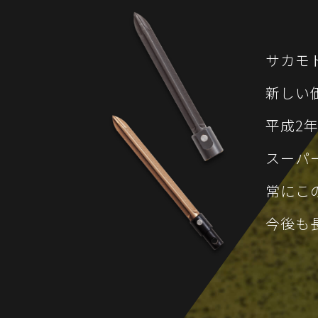
サカモ
新しい
平成2
スーパ
常にこ
今後も