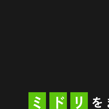
ミ
ド
リ
を