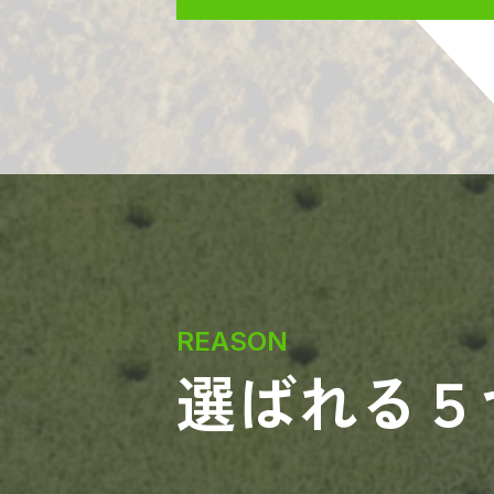
REASON
選ばれる５