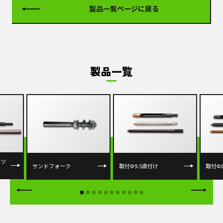
製品一覧ページに戻る
製品一覧
ーツ
サンドフォーク
取付Φ9.5直付け
取付Φ8