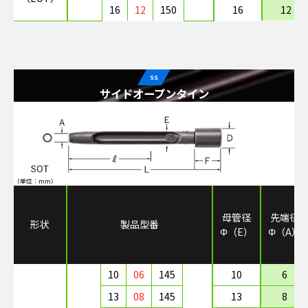
16
12
150
16
12
SS
サイドオープンタイン
（単位：mm）
母管径
先端径
形状
製品型番
Φ（E）
Φ（A）
10
06
145
10
6
13
08
145
13
8