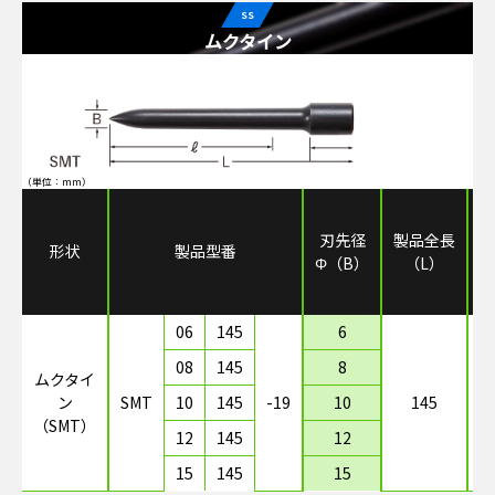
SS
ムクタイン
（単位：mm）
取
刃先径
製品全長
形状
製品型番
Φ（B）
（L）
06
145
6
08
145
8
ムクタイ
ン
SMT
10
145
-19
10
145
（SMT）
12
145
12
15
145
15