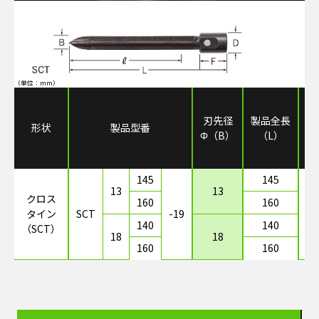
（単位：mm）
取
刃先径
製品全長
形状
製品型番
Φ（B）
（L）
Φ
×
145
145
13
13
クロス
160
160
タイン
SCT
-19
1
140
140
（SCT）
18
18
160
160