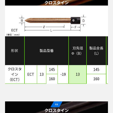
クロスタイン
（単位：mm）
取
刃先径
製品全長
形状
製品型番
Φ（B）
（L）
Φ
×
クロスタ
145
145
イン
ECT
13
-19
13
1
160
160
（ECT）
SS
クロスタイン