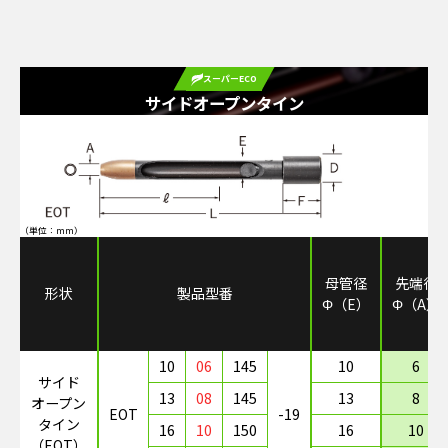
スーパーECO
サイドオープンタイン
（単位：mm）
母管径
先端径
形状
製品型番
Φ（E）
Φ（A）
10
06
145
10
6
サイド
13
08
145
13
8
オープン
EOT
-19
タイン
16
10
150
16
10
（EOT）